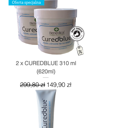
Oferta specjalna
2 x CUREDBLUE 310 ml
(620ml)
Regularna cena
Cena rabatowa
299,80 zł
149,90 zł