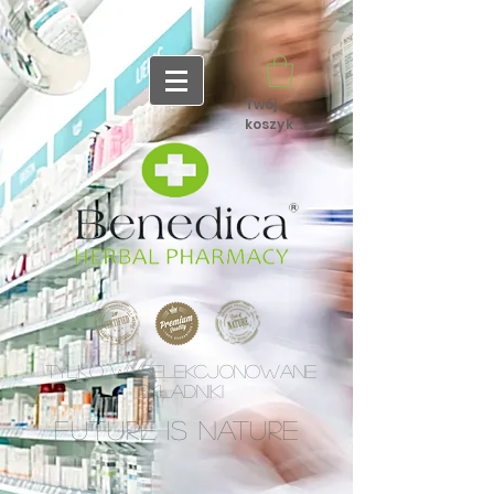
Twój
koszyk
TYLKO WYSELEKCJONOWANE
SKŁADNIKI
future is nature