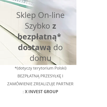
Sklep On-line
Szybko
z
bezpłatną*
dostawą
do
domu
*(dotyc
zy terytorium Polski)
BEZPŁATNĄ PRZESYŁKĘ I
ZAMÓWIENIE ZREALIZUJE PARTNER
:
X INVEST GROUP