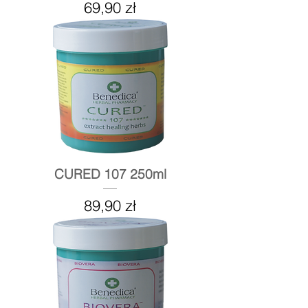
Cena
69,90 zł
CURED 107 250ml
Cena
89,90 zł