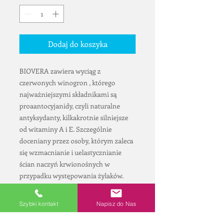
Dodaj do koszyka
BIOVERA zawiera wyciąg z 
czerwonych winogron , którego 
najważniejszymi składnikami są 
proaantocyjanidy, czyli naturalne 
antyksydanty, kilkakrotnie silniejsze 
od witaminy A i E. Szczególnie 
doceniany przez osoby, którym zaleca 
się wzmacnianie i uelastycznianie 
ścian naczyń krwionośnych w 
przypadku występowania żylaków. 
Delikatnie chłodzi i nawilża skórę.
Szybki kontakt
Napisz do Nas