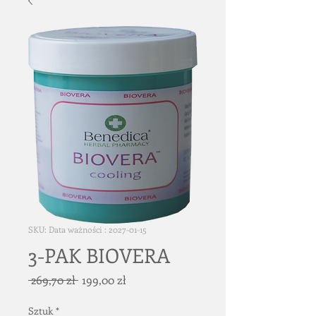
SKU: Data ważności : 2027-01-15
3-PAK BIOVERA
Regularna
Cena
 269,70 zł 
199,00 zł
cena
Rabatowa
Sztuk
*